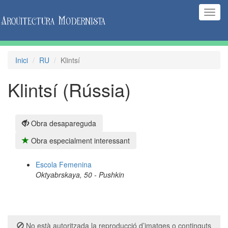
(Inte
naveg
Inici
RU
Klintsí
Klintsí (Rússia)
Obra desapareguda
Obra especialment interessant
Escola Femenina
Oktyabrskaya, 50 - Pushkin
No està autoritzada la reproducció d’imatges o continguts