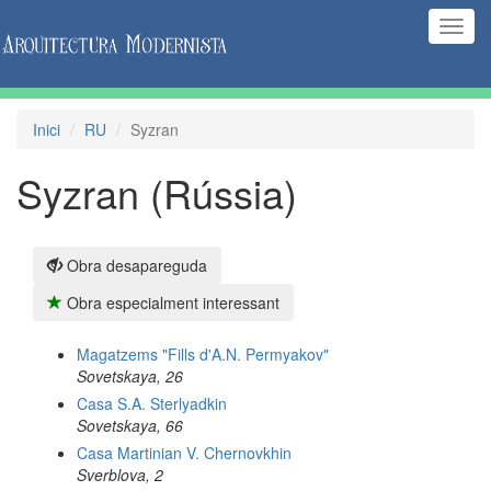
(Inte
naveg
Inici
RU
Syzran
Syzran (Rússia)
Obra desapareguda
Obra especialment interessant
Magatzems "Fills d'A.N. Permyakov"
Sovetskaya, 26
Casa S.A. Sterlyadkin
Sovetskaya, 66
Casa Martinian V. Chernovkhin
Sverblova, 2