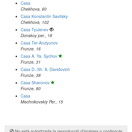
Casa
Chekhova, 60
Casa Konstantin Savitsky
Chekhova, 102
Casa Tyulenev
Donskoy per., 18
Casa Ter-Arutyunov
Frunze, 16
Casa A. Ya. Sychov
Frunze, 31
Casa D.-Sh. A. Davidovich
Frunze, 38
Casa Sharonov
Frunze, 80
Casa
Mechnikovskiy Per., 15
No està autoritzada la reproducció d’imatges o continguts