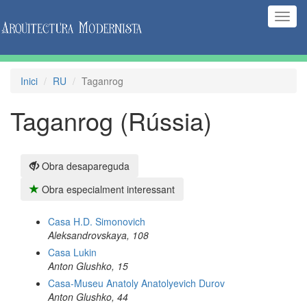
(Inte
naveg
Inici
RU
Taganrog
Taganrog (Rússia)
Obra desapareguda
Obra especialment interessant
Casa H.D. Simonovich
Aleksandrovskaya, 108
Casa Lukin
Anton Glushko, 15
Casa-Museu Anatoly Anatolyevich Durov
Anton Glushko, 44