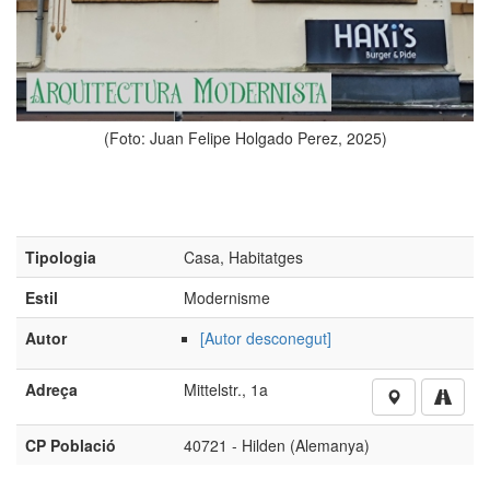
(Foto: Juan Felipe
elipe Holgado Perez, 2025)
Tipologia
Casa, Habitatges
Estil
Modernisme
Autor
[Autor desconegut]
Adreça
Mittelstr., 1a
CP Població
40721 - Hilden (Alemanya)
Si voleu aportar més imatges o informació d’aquest obra,