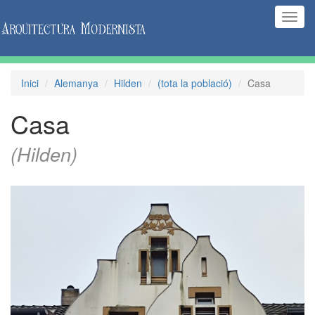
(Inte
naveg
Inici
Alemanya
Hilden
(tota la població)
Casa
Casa
(Hilden)