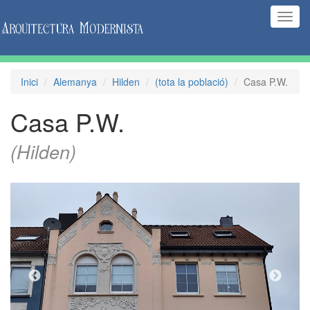
(Inte
naveg
Inici
Alemanya
Hilden
(tota la població)
Casa P.W.
Casa P.W.
(Hilden)