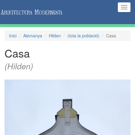
(Inte
naveg
Inici
Alemanya
Hilden
(tota la població)
Casa
Casa
(Hilden)