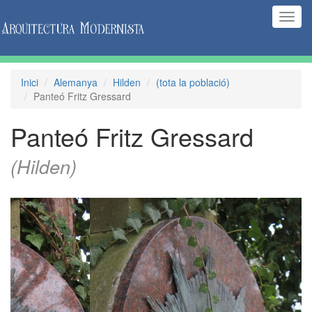
(Inte
naveg
Inici
Alemanya
Hilden
(tota la població)
Panteó Fritz Gressard
Panteó Fritz Gressard
(Hilden)