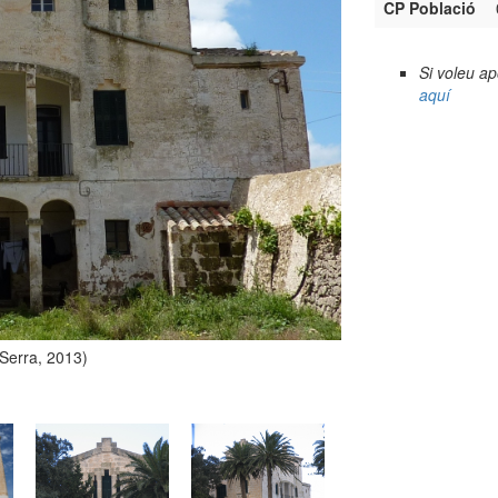
CP Població
Si voleu a
aquí
 Serra, 2013)