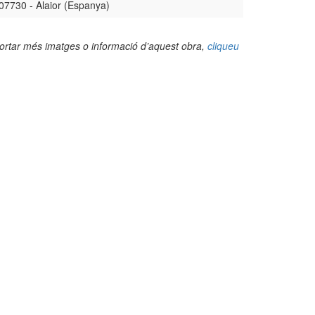
07730 - Alaior (Espanya)
portar més imatges o informació d’aquest obra,
cliqueu
(Foto: Joan Palau Serra, 2013)