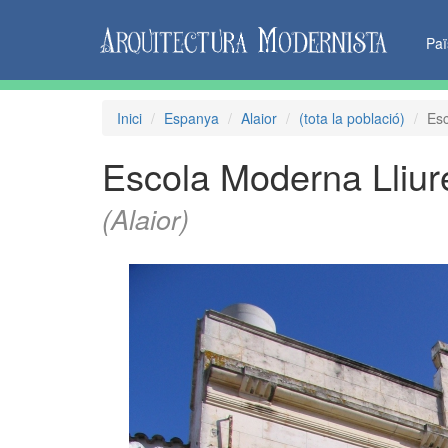
Pa
Inici
Espanya
Alaior
(tota la població)
Esc
Escola Moderna Lliur
(Alaior)