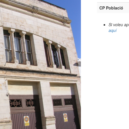
CP Població
Si voleu a
aquí