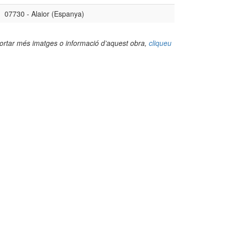
07730 - Alaior (Espanya)
portar més imatges o informació d’aquest obra,
cliqueu
(Foto: Gabriel Aznar Gomila, 2022)