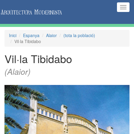
(Inte
naveg
Inici
Espanya
Alaior
(tota la població)
Vil·la Tibidabo
Vil·la Tibidabo
(Alaior)