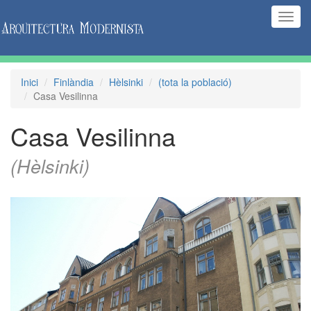
(Inte
naveg
Inici
Finlàndia
Hèlsinki
(tota la població)
Casa Vesilinna
Casa Vesilinna
(Hèlsinki)