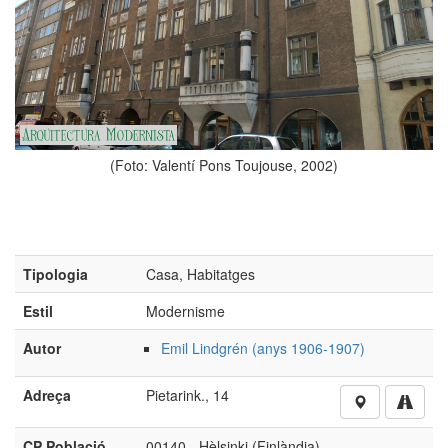
(Foto: Valentí Pons Toujouse, 2002)
Tipologia
Casa, Habitatges
Estil
Modernisme
Autor
Emil Lindgrén (anys 1906-1907)
Adreça
Pietarink., 14
CP Població
00140 - Hèlsinki (Finlàndia)