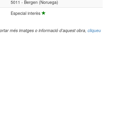
5011 - Bergen (Noruega)
Especial interès
portar més imatges o informació d’aquest obra,
cliqueu
(Foto: Valentí Pons Toujouse, 2005)