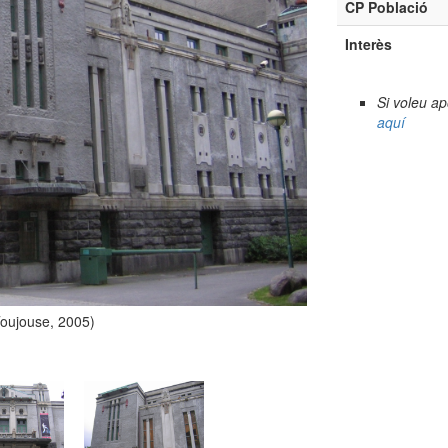
CP Població
Interès
Si voleu a
aquí
Toujouse, 2005)