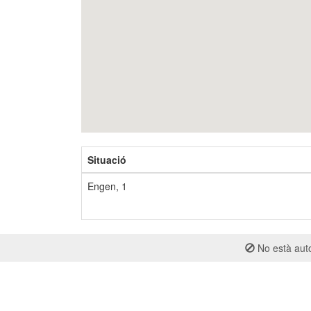
Situació
Engen, 1
No està auto