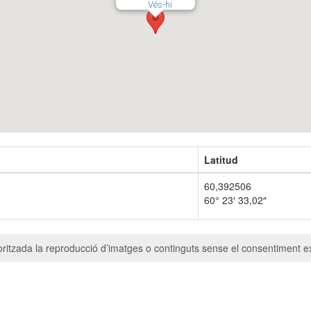
Vés-hi
Latitud
60,392506
60° 23′ 33,02″
ritzada la reproducció d’imatges o continguts sense el consentiment ex