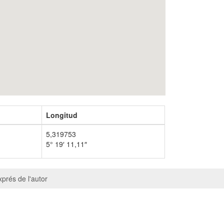
Longitud
5,319753
5° 19′ 11,11″
prés de l'autor