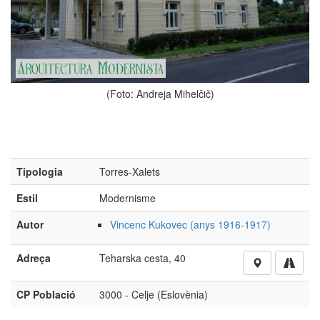
(Foto: Andreja Mihelčič)
Tipologia
Torres-Xalets
Estil
Modernisme
Autor
Vincenc Kukovec (anys 1916-1917)
Adreça
Teharska cesta, 40
CP Població
3000 - Celje (Eslovènia)