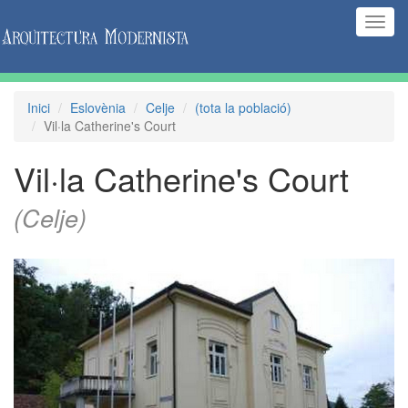
(Inte
naveg
Inici
Eslovènia
Celje
(tota la població)
Vil·la Catherine's Court
Vil·la Catherine's Court
(Celje)