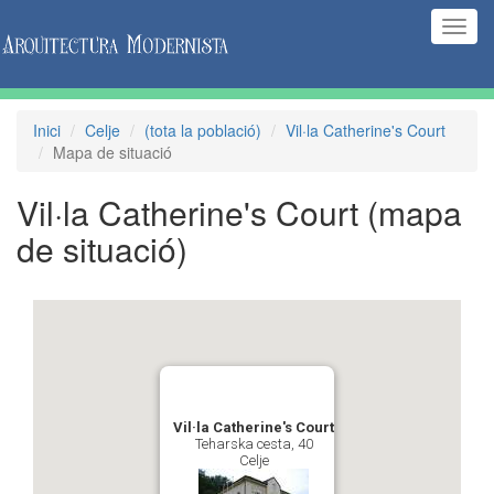
(Inte
naveg
Inici
Celje
(tota la població)
Vil·la Catherine's Court
Mapa de situació
Vil·la Catherine's Court
(mapa
de situació)
Vil·la Catherine's Court
Teharska cesta, 40
Celje