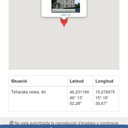
Vés-hi
Situació
Latitud
Longitud
Teharska cesta, 40
46,231190
15,276575
46° 13′
15° 16′
52,28″
35,67″
No està autoritzada la reproducció d’imatges o continguts